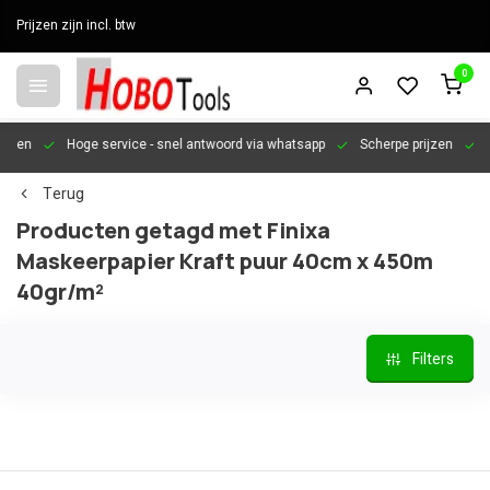
Prijzen zijn incl. btw
0
en
Hoge service
- snel antwoord via whatsapp
Scherpe prijzen
Pers
Terug
Producten getagd met Finixa
Maskeerpapier Kraft puur 40cm x 450m
40gr/m²
Filters