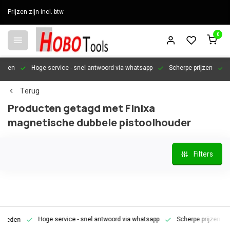
Prijzen zijn incl. btw
0
en
Hoge service
- snel antwoord via whatsapp
Scherpe prijzen
Pers
Terug
Producten getagd met Finixa
magnetische dubbele pistoolhouder
Filters
Hoge service
- snel antwoord via whatsapp
Scherpe prijzen
Pe
den