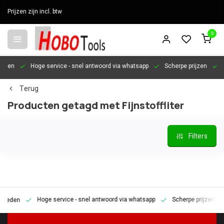
Prijzen zijn incl. btw
0
en
Hoge service
- snel antwoord via whatsapp
Scherpe prijzen
Pers
Terug
Producten getagd met Fijnstoffliter
Filters
Hoge service
- snel antwoord via whatsapp
Scherpe prijzen
Pe
den