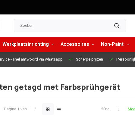
Werkplaatsinrichting
Accessoires
Non-Paint
ervice
- snel antwoord via whatsapp
Scherpe prijzen
Persoonlij
ten getagd met Farbsprühgerät
Pagina 1 van 1
Mee