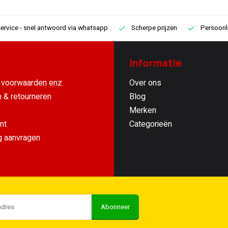
ervice
- snel antwoord via whatsapp
Scherpe prijzen
Persoonli
Informatie
voorwaarden enz.
Over ons
 & retourneren
Blog
Merken
nt
Categorieën
g aanvragen
Abonneer