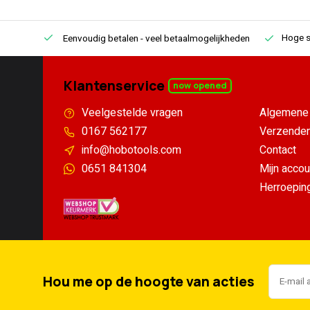
Hoge s
Eenvoudig betalen
- veel betaalmogelijkheden
Klantenservice
now opened
Veelgestelde vragen
Algemene 
0167 562177
Verzenden
info@hobotools.com
Contact
0651 841304
Mijn accou
Herroepin
Hou me op de hoogte van acties