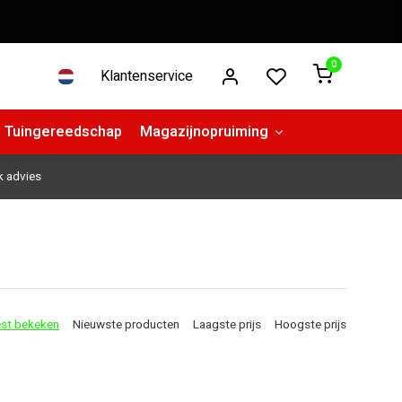
0
Klantenservice
Tuingereedschap
Magazijnopruiming
k advies
st bekeken
Nieuwste producten
Laagste prijs
Hoogste prijs