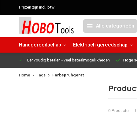
Prijzen zijn incl. btw
Alle categorieën
Handgereedschap
Elektrisch gereedschap
Eenvoudig betalen
- veel betaalmogelijkheden
Hoge s
Home
Tags
Farbsprühgerät
Produc
0 Producten