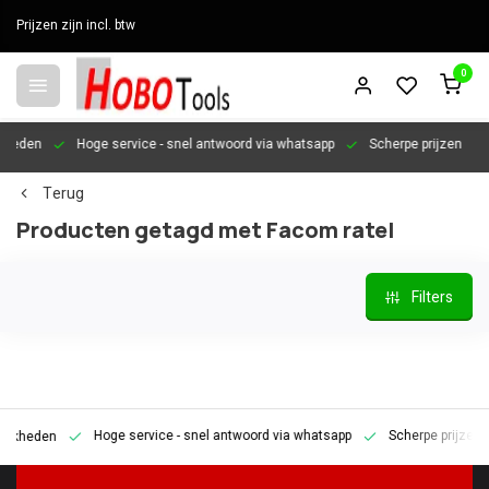
Prijzen zijn incl. btw
0
en
Hoge service
- snel antwoord via whatsapp
Scherpe prijzen
Per
Terug
Producten getagd met Facom ratel
Filters
Hoge service
- snel antwoord via whatsapp
Scherpe prijzen
P
den