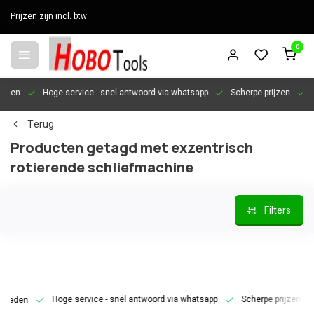
Prijzen zijn incl. btw
0
en
Hoge service
- snel antwoord via whatsapp
Scherpe prijzen
Pers
Terug
Producten getagd met exzentrisch
rotierende schliefmachine
Filters
Hoge service
- snel antwoord via whatsapp
Scherpe prijzen
Pe
den