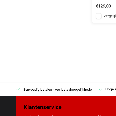
€129,00
Vergelij
Hoge s
Eenvoudig betalen
- veel betaalmogelijkheden
Klantenservice