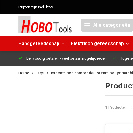
Prijzen zijn incl. btw
Alle categorieën
Handgereedschap
Elektrisch gereedschap
Eenvoudig betalen
- veel betaalmogelijkheden
Hoge s
Home
Tags
excentrisch roterende 150mm polijstmach
Produc
1 Producten