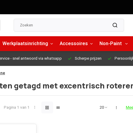
Werkplaatsinrichting
Accessoires
Non-Paint
ervice
- snel antwoord via whatsapp
Scherpe prijzen
Persoonlij
ine
ten getagd met excentrisch roter
Pagina 1 van 1
Mee