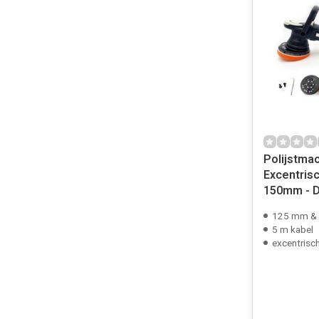
Polijstma
Excentris
150mm - 
125 mm &
5 m kabel
excentrisc