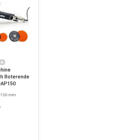
chine
ch Roterende
DAP150
 150 mm
h