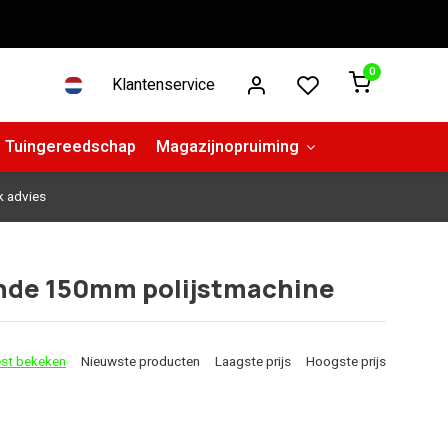
0
Klantenservice
Tuingereedschap
Magazijnopruiming
k advies
ende 150mm polijstmachine
st bekeken
Nieuwste producten
Laagste prijs
Hoogste prijs