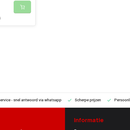
k
ervice
- snel antwoord via whatsapp
Scherpe prijzen
Persoonli
Informatie