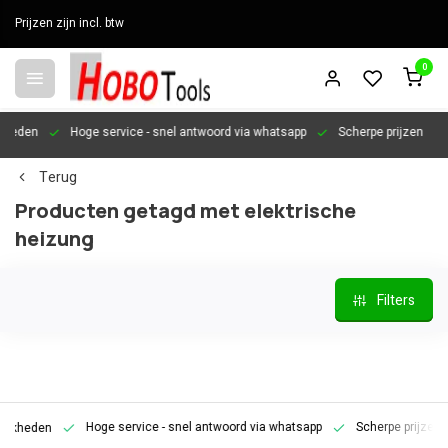
Prijzen zijn incl. btw
0
en
Hoge service
- snel antwoord via whatsapp
Scherpe prijzen
Per
Terug
Producten getagd met elektrische
heizung
Filters
Hoge service
- snel antwoord via whatsapp
Scherpe prijzen
P
den