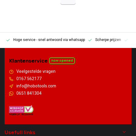
Hoge service
- snel antwoord via whatsapp
Scherpe prijzen
Pe
en
Klantenservice
now opened
Veelgestelde vragen
0167 562177
info@hobotools.com
0651 841304
Usefull links