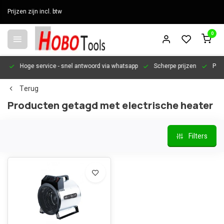
Prijzen zijn incl. btw
0
en
Hoge service
- snel antwoord via whatsapp
Scherpe prijzen
Pers
Terug
Producten getagd met electrische heater
Filters