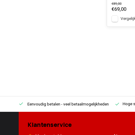
€89,00
€69,00
Vergelij
Hoge s
Eenvoudig betalen
- veel betaalmogelijkheden
Klantenservice