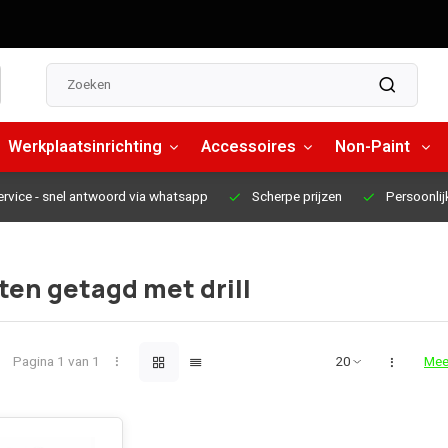
Werkplaatsinrichting
Accessoires
Non-Paint
ervice
- snel antwoord via whatsapp
Scherpe prijzen
Persoonlij
en getagd met drill
Pagina 1 van 1
Mee