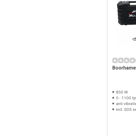
Boorhame
850 W
0 - 1100 t
anti vibrat
incl. SDS se