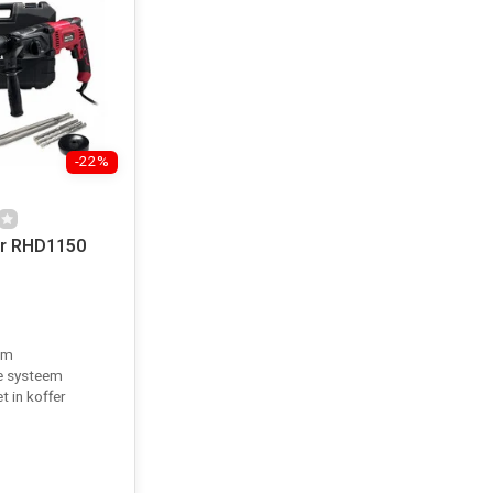
-22%
r RHD1150
pm
ie systeem
t in koffer