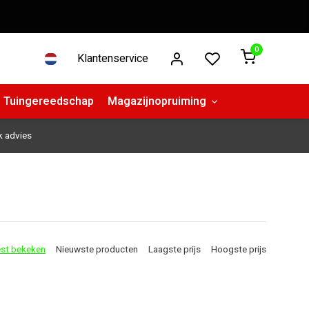
0
Klantenservice
Tuingereedschap
Magazijnopruiming
k advies
st bekeken
Nieuwste producten
Laagste prijs
Hoogste prijs