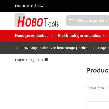
Prijzen zijn incl. btw
Alle categorieën
Handgereedschap
Elektrisch gereedschap
Eenvoudig betalen
- veel betaalmogelijkheden
Hoge s
Home
Tags
drill
Product
1 Producten