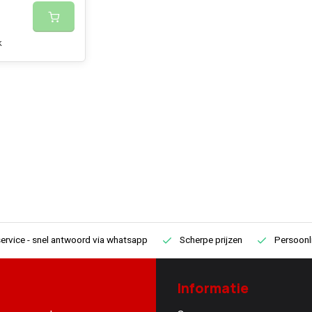
k
ervice
- snel antwoord via whatsapp
Scherpe prijzen
Persoonli
Informatie