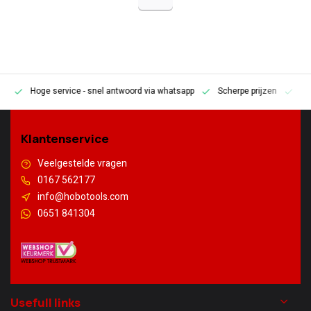
Hoge service
- snel antwoord via whatsapp
Scherpe prijzen
Pe
en
Klantenservice
Veelgestelde vragen
0167 562177
info@hobotools.com
0651 841304
Usefull links