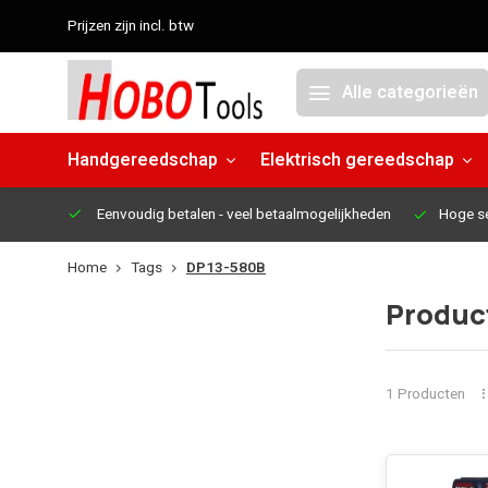
Prijzen zijn incl. btw
Alle categorieën
Handgereedschap
Elektrisch gereedschap
Eenvoudig betalen
- veel betaalmogelijkheden
Hoge s
Home
Tags
DP13-580B
Produc
1 Producten