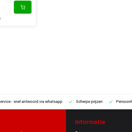
k
ervice
- snel antwoord via whatsapp
Scherpe prijzen
Persoonli
Informatie