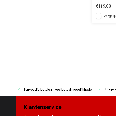
€119,00
Vergelij
Hoge s
Eenvoudig betalen
- veel betaalmogelijkheden
Klantenservice