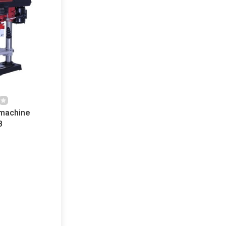
machine
B