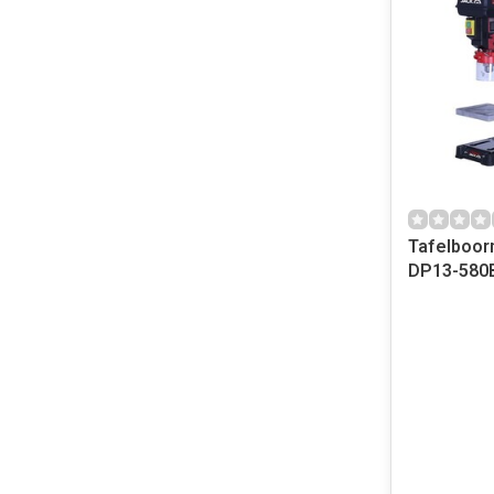
Tafelboor
DP13-580