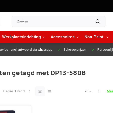
Werkplaatsinrichting
Accessoires
Non-Paint
ervice
- snel antwoord via whatsapp
Scherpe prijzen
Persoonlij
ten getagd met DP13-580B
Pagina 1 van 1
Mee