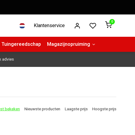
0
Klantenservice
Tuingereedschap
Magazijnopruiming
k advies
st bekeken
Nieuwste producten
Laagste prijs
Hoogste prijs