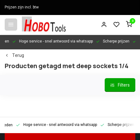
Prijzen zijn incl. btw
0
en
Hoge service
- snel antwoord via whatsapp
Scherpe prijzen
Pers
Terug
Producten getagd met deep sockets 1/4
Filters
Hoge service
- snel antwoord via whatsapp
Scherpe prijzen
Pe
den