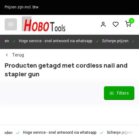
Prijzen zijn incl. btw
0
en
Hoge service
- snel antwoord via whatsapp
Scherpe prijzen
Pers
Terug
Producten getagd met cordless nail and
stapler gun
Filters
Hoge service
- snel antwoord via whatsapp
Scherpe prijzen
Pe
den