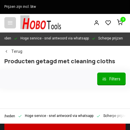
Prijzen zijn incl. btw
0
en
Hoge service
- snel antwoord via whatsapp
Scherpe prijzen
Per
Terug
Producten getagd met cleaning cloths
Filters
Hoge service
- snel antwoord via whatsapp
Scherpe prijzen
P
den