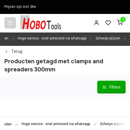
Prijzen zijn incl. btw
0
en
Hoge service
- snel antwoord via whatsapp
Scherpe prijzen
Pers
Terug
Producten getagd met clamps and
spreaders 300mm
Filters
Hoge service
- snel antwoord via whatsapp
Scherpe prijzen
Pe
den