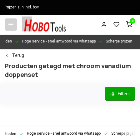
Prijzen zijn incl. btw
0
en
Hoge service
- snel antwoord via whatsapp
Scherpe prijzen
Per
Terug
Producten getagd met chroom vanadium
doppenset
Filters
Hoge service
- snel antwoord via whatsapp
Scherpe prijzen
P
den