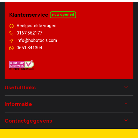
Klantenservice
now opened
Veelgestelde vragen
0167 562177
info@hobotools.com
0651 841304
Usefull links
Informatie
Contactgegevens