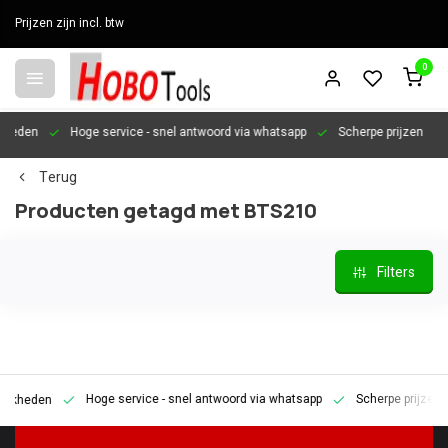
Prijzen zijn incl. btw
0
den
Hoge service
- snel antwoord via whatsapp
Scherpe prijzen
Per
Terug
Producten getagd met BTS210
Filters
Hoge service
- snel antwoord via whatsapp
Scherpe prijzen
P
eden