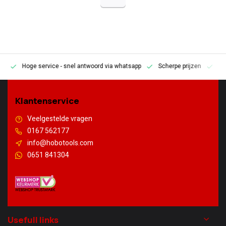
Hoge service
- snel antwoord via whatsapp
Scherpe prijzen
Pe
en
Klantenservice
Veelgestelde vragen
0167 562177
info@hobotools.com
0651 841304
Usefull links