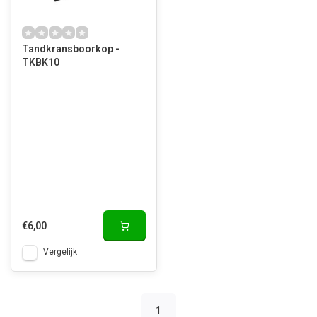
Tandkransboorkop -
TKBK10
€6,00
Vergelijk
1