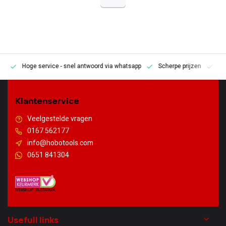
Hoge service
- snel antwoord via whatsapp
Scherpe prijzen
Pe
en
Klantenservice
Veelgestelde vragen
0167 562177
info@hobotools.com
0651 841304
Usefull links