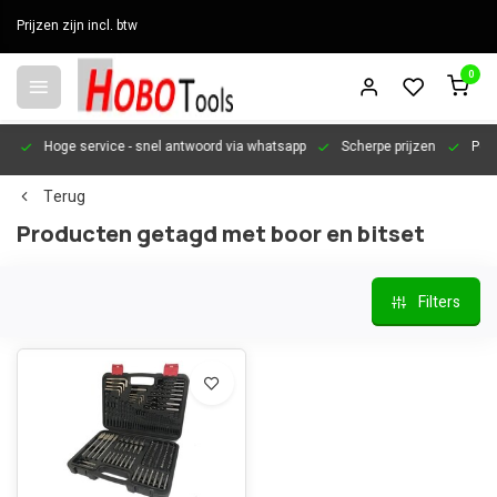
Prijzen zijn incl. btw
0
en
Hoge service
- snel antwoord via whatsapp
Scherpe prijzen
Pers
Terug
Producten getagd met boor en bitset
Filters