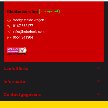
Klantenservice
now opened
Veelgestelde vragen
0167 562177
info@hobotools.com
0651 841304
Usefull links
Informatie
Contactgegevens