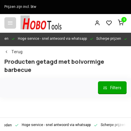
Prijzen zijn incl. btw
0
en
Hoge service
- snel antwoord via whatsapp
Scherpe prijzen
Per
Terug
Producten getagd met bolvormige
barbecue
Filters
Hoge service
- snel antwoord via whatsapp
Scherpe prijzen
P
den