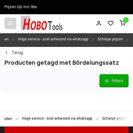
Prijzen zijn incl. btw
0
en
Hoge service
- snel antwoord via whatsapp
Scherpe prijzen
Pers
Terug
Producten getagd met Bördelungssatz
Filters
Hoge service
- snel antwoord via whatsapp
Scherpe prijzen
Pe
den