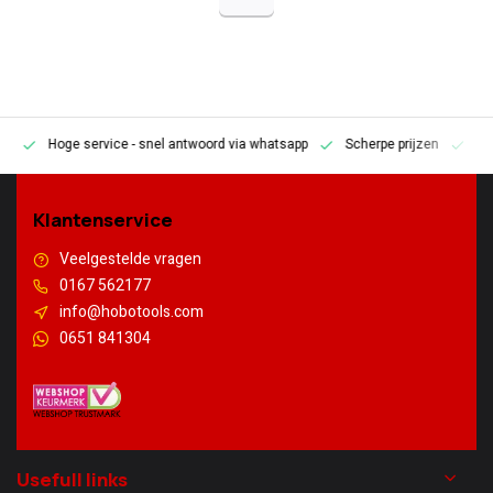
Hoge service
- snel antwoord via whatsapp
Scherpe prijzen
Pe
en
Klantenservice
Veelgestelde vragen
0167 562177
info@hobotools.com
0651 841304
Usefull links