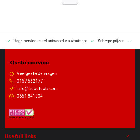
Hoge service
- snel antwoord via whatsapp
Scherpe prijzen
Pe
en
Klantenservice
Veelgestelde vragen
0167 562177
info@hobotools.com
0651 841304
Usefull links