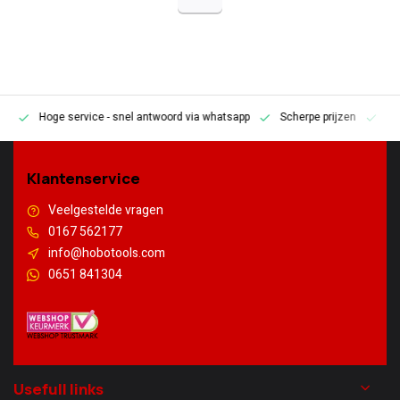
Hoge service
- snel antwoord via whatsapp
Scherpe prijzen
Pe
en
Klantenservice
Veelgestelde vragen
0167 562177
info@hobotools.com
0651 841304
Usefull links