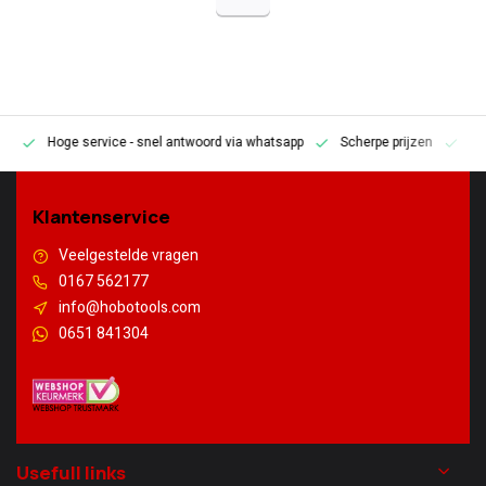
Hoge service
- snel antwoord via whatsapp
Scherpe prijzen
Pe
en
Klantenservice
Veelgestelde vragen
0167 562177
info@hobotools.com
0651 841304
Usefull links