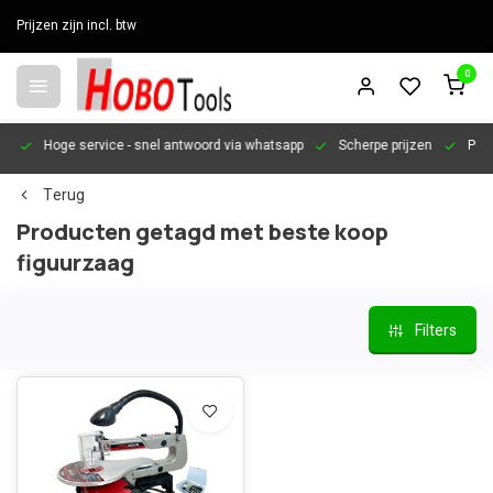
Prijzen zijn incl. btw
0
en
Hoge service
- snel antwoord via whatsapp
Scherpe prijzen
Pers
Terug
Producten getagd met beste koop
figuurzaag
Filters