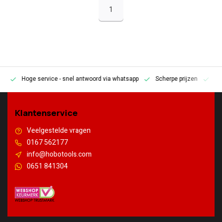
1
Hoge service
- snel antwoord via whatsapp
Scherpe prijzen
Pe
en
Klantenservice
Veelgestelde vragen
0167 562177
info@hobotools.com
0651 841304