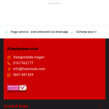
Hoge service
- snel antwoord via whatsapp
Scherpe prijzen
Pe
en
Klantenservice
Veelgestelde vragen
0167 562177
info@hobotools.com
0651 841304
Usefull links