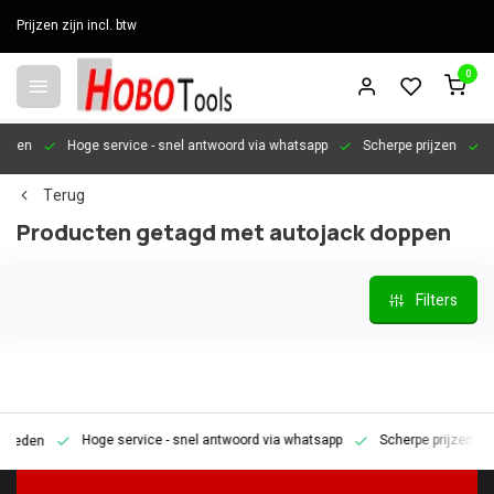
Prijzen zijn incl. btw
0
en
Hoge service
- snel antwoord via whatsapp
Scherpe prijzen
Pers
Terug
Producten getagd met autojack doppen
Filters
Hoge service
- snel antwoord via whatsapp
Scherpe prijzen
Pe
den