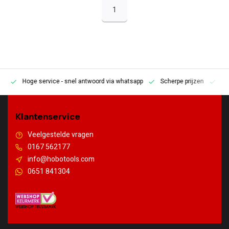
1
Hoge service
- snel antwoord via whatsapp
Scherpe prijzen
Pe
en
Klantenservice
Veelgestelde vragen
0167 562177
info@hobotools.com
0651 841304