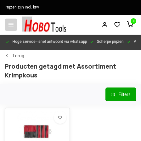
Prijzen zijn incl. btw
0
en
Hoge service
- snel antwoord via whatsapp
Scherpe prijzen
Pers
Terug
Producten getagd met Assortiment
Krimpkous
Filters