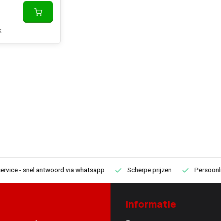
k
ervice
- snel antwoord via whatsapp
Scherpe prijzen
Persoonli
Informatie