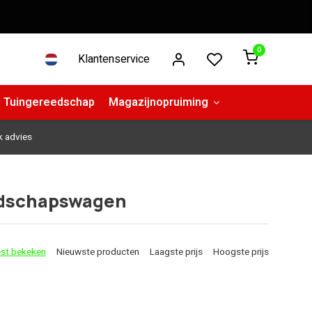
0
Klantenservice
Tuingereedschap
Magazijnopruiming
k advies
eedschapswagen
st bekeken
Nieuwste producten
Laagste prijs
Hoogste prijs