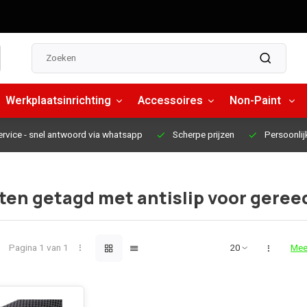
Werkplaatsinrichting
Accessoires
Non-Paint
ervice
- snel antwoord via whatsapp
Scherpe prijzen
Persoonlij
ten getagd met antislip voor ger
Pagina 1 van 1
Mee