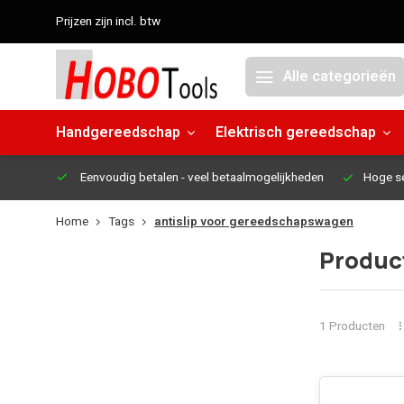
Prijzen zijn incl. btw
Alle categorieën
Handgereedschap
Elektrisch gereedschap
Eenvoudig betalen
- veel betaalmogelijkheden
Hoge s
Home
Tags
antislip voor gereedschapswagen
Produc
1 Producten