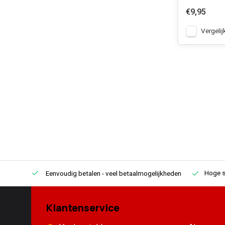
€9,95
Vergelij
Hoge s
Eenvoudig betalen
- veel betaalmogelijkheden
Klantenservice