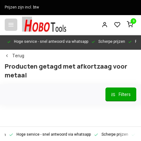
Prijzen zijn incl. btw
0
en
Hoge service
- snel antwoord via whatsapp
Scherpe prijzen
Pers
Terug
Producten getagd met afkortzaag voor
metaal
Filters
Hoge service
- snel antwoord via whatsapp
Scherpe prijzen
Pe
en