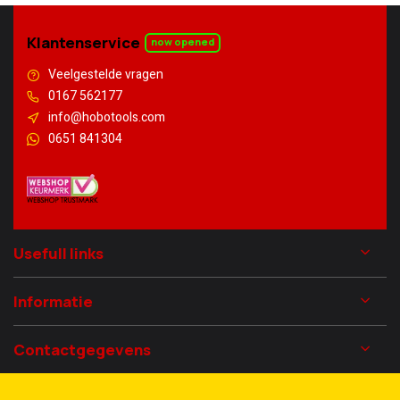
Klantenservice
now opened
Veelgestelde vragen
0167 562177
info@hobotools.com
0651 841304
Usefull links
Informatie
Contactgegevens