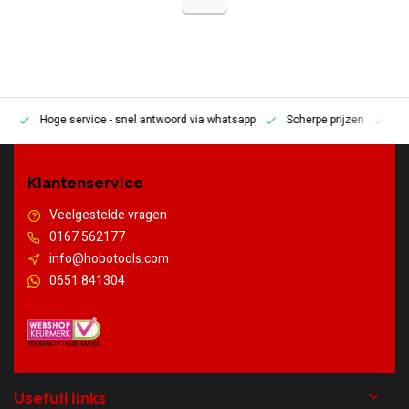
Hoge service
- snel antwoord via whatsapp
Scherpe prijzen
Pe
en
Klantenservice
Veelgestelde vragen
0167 562177
info@hobotools.com
0651 841304
Usefull links