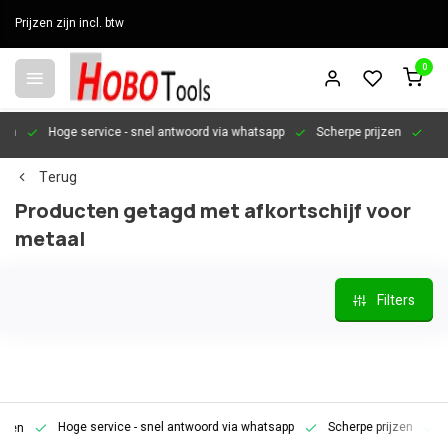
Prijzen zijn incl. btw
0
en
Hoge service
- snel antwoord via whatsapp
Scherpe prijzen
Pers
Terug
Producten getagd met afkortschijf voor
metaal
Filters
Hoge service
- snel antwoord via whatsapp
Scherpe prijzen
Pe
en