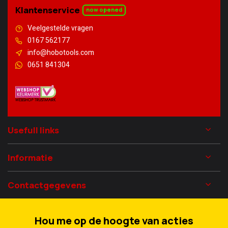
Klantenservice
now opened
Veelgestelde vragen
0167 562177
info@hobotools.com
0651 841304
Usefull links
Informatie
Contactgegevens
Hou me op de hoogte van acties