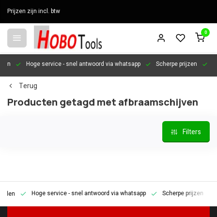
Prijzen zijn incl. btw
0
en
Hoge service
- snel antwoord via whatsapp
Scherpe prijzen
Pers
Terug
Producten getagd met afbraamschijven
Filters
Hoge service
- snel antwoord via whatsapp
Scherpe prijzen
Pe
en