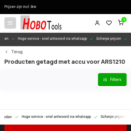
Prijzen zijn incl. btw
0
en
Hoge service
- snel antwoord via whatsapp
Scherpe prijzen
Pers
Terug
Producten getagd met accu voor ARS1210
Filters
Hoge service
- snel antwoord via whatsapp
Scherpe prijzen
Pe
den