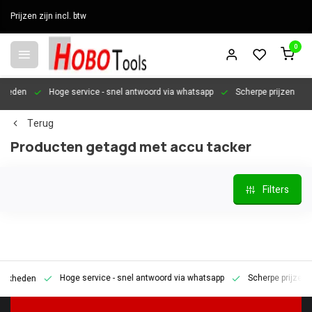
Prijzen zijn incl. btw
0
en
Hoge service
- snel antwoord via whatsapp
Scherpe prijzen
Per
Terug
Producten getagd met accu tacker
Filters
Hoge service
- snel antwoord via whatsapp
Scherpe prijzen
P
den