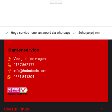
Hoge service
- snel antwoord via whatsapp
Scherpe prijzen
Pe
en
Klantenservice
Veelgestelde vragen
0167 562177
info@hobotools.com
0651 841304
Usefull links