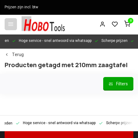
Prijzen zijn incl. btw
0
en
Hoge service
- snel antwoord via whatsapp
Scherpe prijzen
Pers
Terug
Producten getagd met 210mm zaagtafel
Filters
Hoge service
- snel antwoord via whatsapp
Scherpe prijzen
Pe
den