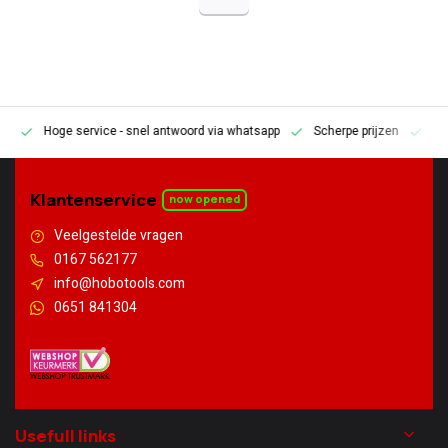
Hoge service
- snel antwoord via whatsapp
Scherpe prijzen
Pe
en
Klantenservice
now opened
Veelgestelde vragen
0167 562177
info@hobotools.com
0651 841304
Usefull links