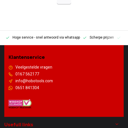
Hoge service
- snel antwoord via whatsapp
Scherpe prijzen
Pe
en
Klantenservice
Veelgestelde vragen
0167 562177
info@hobotools.com
0651 841304
Usefull links