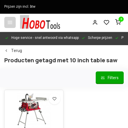
Prijzen zijn incl. btw
0
en
Hoge service
- snel antwoord via whatsapp
Scherpe prijzen
Pers
Terug
Producten getagd met 10 inch table saw
Filters