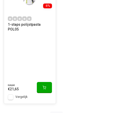
-8%
1-staps polijstpasta
POL05
€23,50
€21,65
Vergelijk