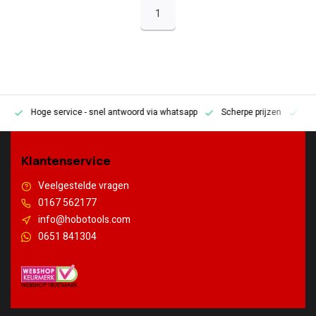
1
Hoge service
- snel antwoord via whatsapp
Scherpe prijzen
Pe
en
Klantenservice
Veelgestelde vragen
0167 562177
info@hobotools.com
0651 841304