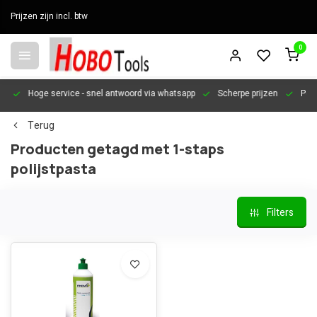
Prijzen zijn incl. btw
0
en
Hoge service
- snel antwoord via whatsapp
Scherpe prijzen
Pers
Terug
Producten getagd met 1-staps
polijstpasta
Filters