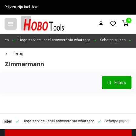
Prijzen zijn incl. btw
0
en
Hoge service
- snel antwoord via whatsapp
Scherpe prijzen
Pers
Terug
Zimmermann
Filters
Hoge service
- snel antwoord via whatsapp
Scherpe prijzen
Pe
den