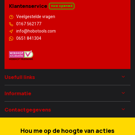
Klantenservice
now opened
Veelgestelde vragen
0167 562177
info@hobotools.com
0651 841304
Usefull links
Informatie
Contactgegevens
Hou me op de hoogte van acties