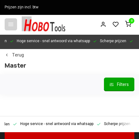
Prijzen zijn incl. btw
0
en
Hoge service
- snel antwoord via whatsapp
Scherpe prijzen
Pers
Terug
Master
Filters
Hoge service
- snel antwoord via whatsapp
Scherpe prijzen
Pe
en