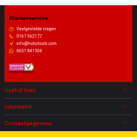
Klantenservice
Veelgestelde vragen
0167 562177
info@hobotools.com
0651 841304
Usefull links
Informatie
Contactgegevens