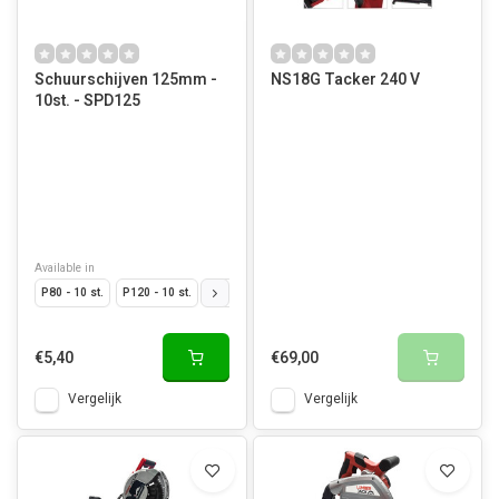
Schuurschijven 125mm -
NS18G Tacker 240 V
10st. - SPD125
Available in
P80 - 10 st.
P120 - 10 st.
P220 - 10 st.
P320 - 10 st.
P180 - 10 st.
€5,40
€69,00
Vergelijk
Vergelijk