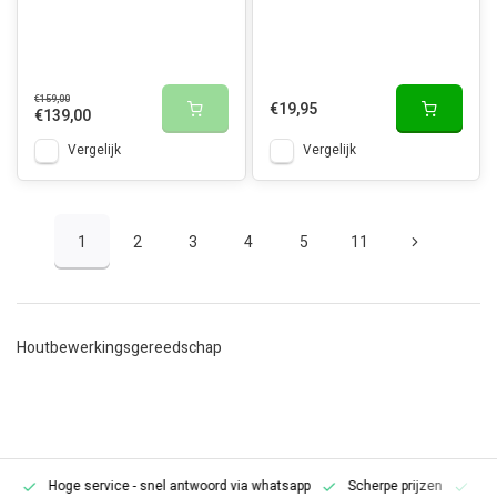
€159,00
€19,95
€139,00
Vergelijk
Vergelijk
1
2
3
4
5
11
Houtbewerkingsgereedschap
Hoge service
- snel antwoord via whatsapp
Scherpe prijzen
Pe
en