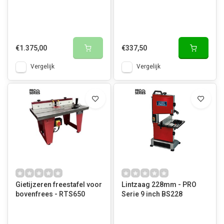
€1.375,00
€337,50
Vergelijk
Vergelijk
Gietijzeren freestafel voor
Lintzaag 228mm - PRO
bovenfrees - RTS650
Serie 9 inch BS228