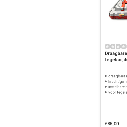
Draagbare
tegelsnij
draagbare n
krachtige 
instelbare
voor tegels, k
€85,00