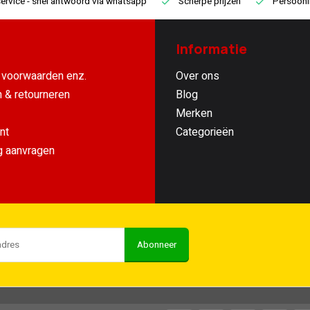
ervice
- snel antwoord via whatsapp
Scherpe prijzen
Persoonli
Informatie
voorwaarden enz.
Over ons
 & retourneren
Blog
Merken
nt
Categorieën
g aanvragen
Abonneer