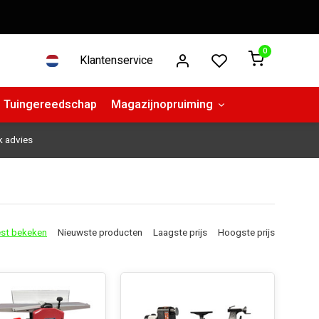
0
Klantenservice
Tuingereedschap
Magazijnopruiming
k advies
st bekeken
Nieuwste producten
Laagste prijs
Hoogste prijs