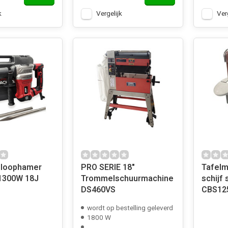
k
Vergelijk
Ver
sloophamer
PRO SERIE 18"
Tafelm
1300W 18J
Trommelschuurmachine
schijf
DS460VS
CBS12
wordt op bestelling geleverd
1800 W