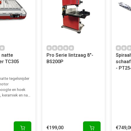
 natte
Pro Serie lintzaag 8"-
Spiraa
der TC305
BS200P
schaaf
- PT25
atte tegelsnijder
motor
 hoogte en hoek
eramiek en natuursteen
€199,00
€749,0