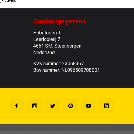
jk advies
Contactgegevens
Hobotools.nl
Leerlooierij 7
4651 SM, Steenbergen
Nederland
KVK nummer: 23068367
Btw nummer: NL096509788B01