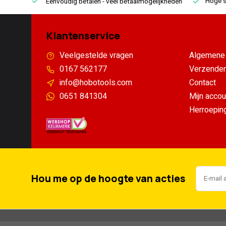
Hoge s
Eenvoudig betalen
- veel betaalmogelijkheden
Klantenservice
Veelgestelde vragen
Algemene 
0167 562177
Verzenden
info@hobotools.com
Contact
0651 841304
Mijn accou
Herroepin
Hou me op de hoogte van acties