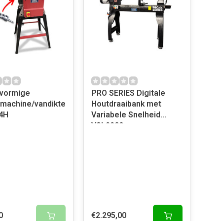
lvormige
PRO SERIES Digitale
machine/vandiktebank
Houtdraaibank met
4H
Variabele Snelheid
VSL2200
0
€2.295,00