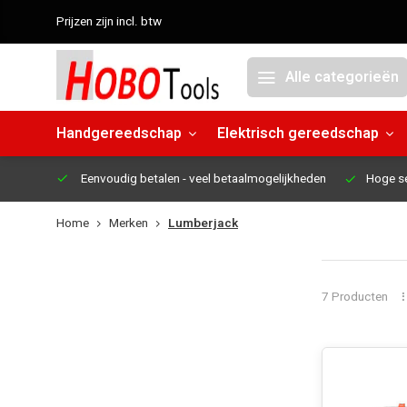
Prijzen zijn incl. btw
Alle categorieën
Handgereedschap
Elektrisch gereedschap
Eenvoudig betalen
- veel betaalmogelijkheden
Hoge s
Home
Merken
Lumberjack
7 Producten