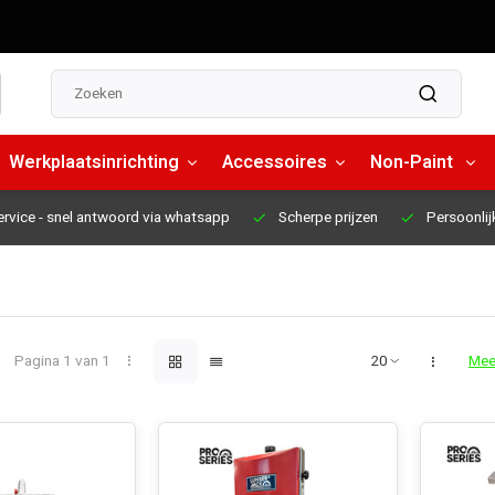
Werkplaatsinrichting
Accessoires
Non-Paint
ervice
- snel antwoord via whatsapp
Scherpe prijzen
Persoonlij
Pagina 1 van 1
Mee