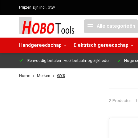
Prijzen zijn incl. btw
Alle categorieën
Handgereedschap
Elektrisch gereedschap
Eenvoudig betalen
- veel betaalmogelijkheden
Hoge s
Home
Merken
GYS
2 Producten