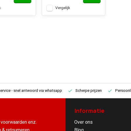
k
Vergelijk
ervice
- snel antwoord via whatsapp
Scherpe prijzen
Persoonli
Informatie
voorwaarden enz.
Over ons
 & retourneren
Blog