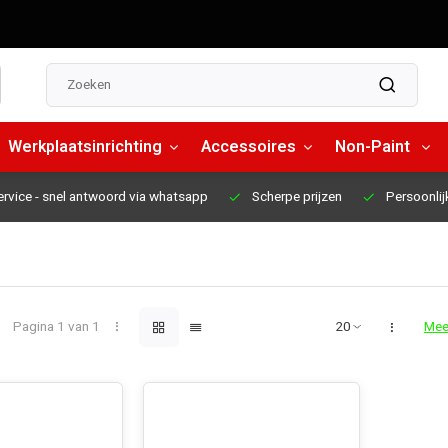
Werkplaatsinrichting
Accessoires
Non-Paint
ervice
- snel antwoord via whatsapp
Scherpe prijzen
Persoonlij
Pagina 1 van 1
Mee