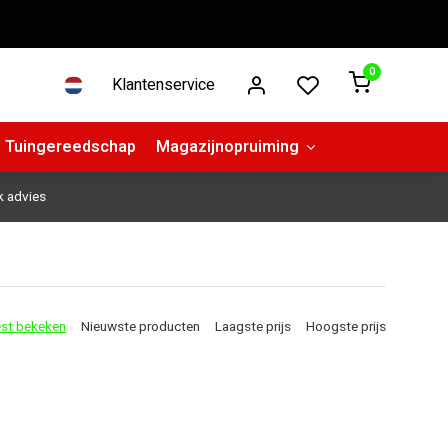
0
Klantenservice
Tuingereedschap
Magazijnopruiming
k advies
st bekeken
Nieuwste producten
Laagste prijs
Hoogste prijs