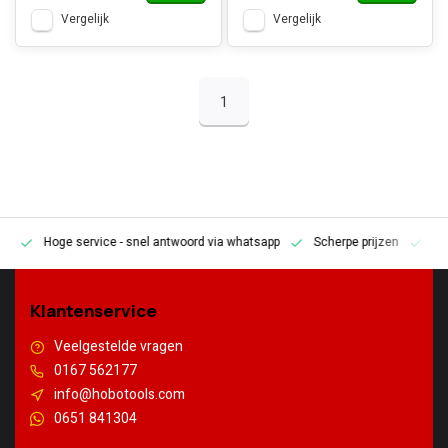
Vergelijk
Vergelijk
1
Hoge service
- snel antwoord via whatsapp
Scherpe prijzen
Pe
en
Klantenservice
Veelgestelde vragen
0167 562177
info@hobotools.com
0651 841304