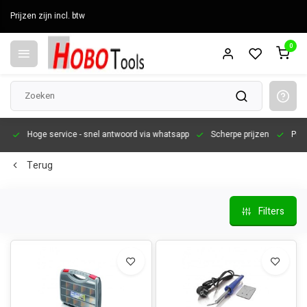
Prijzen zijn incl. btw
0
en
Hoge service
- snel antwoord via whatsapp
Scherpe prijzen
Pers
Terug
Filters