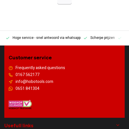
Hoge service
- snel antwoord via whatsapp
Scherpe prijzen
Pe
en
Customer service
Frequently asked questions
0167 562177
info@hobotools.com
0651 841304
Usefull links