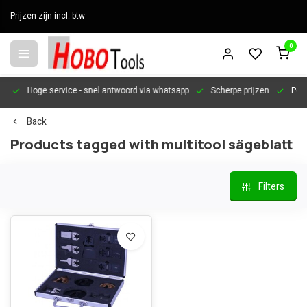
Prijzen zijn incl. btw
0
en
Hoge service
- snel antwoord via whatsapp
Scherpe prijzen
Pers
Back
Products tagged with multitool sägeblatt
Filters