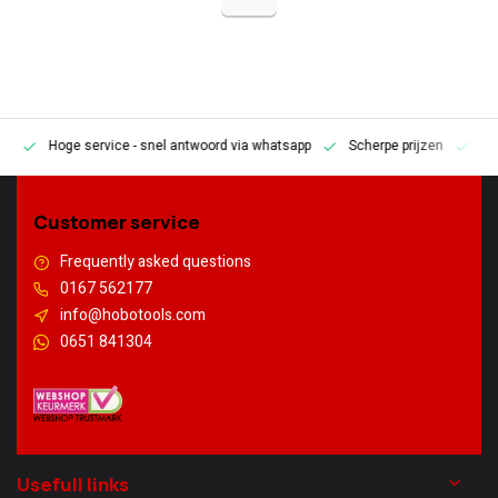
Hoge service
- snel antwoord via whatsapp
Scherpe prijzen
Pe
en
Customer service
Frequently asked questions
0167 562177
info@hobotools.com
0651 841304
Usefull links